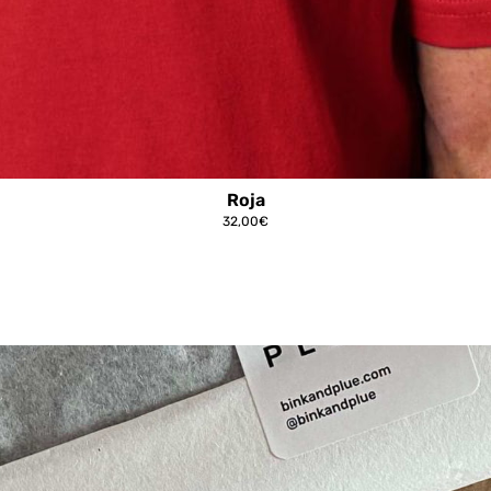
Roja
32,00
€